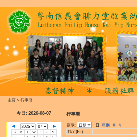
主頁
>
行事曆
今日
: 2026-08-07
行事曆
顯示:
日
星期
月
年
11/7 (Fri)
S
M
T
W
T
F
S