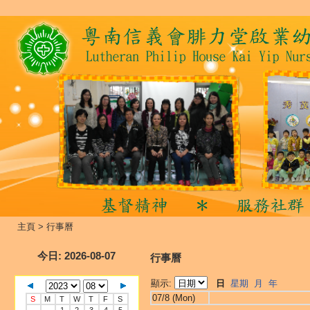
主頁
>
行事曆
今日
: 2026-08-07
行事曆
顯示:
日
星期
月
年
07/8 (Mon)
S
M
T
W
T
F
S