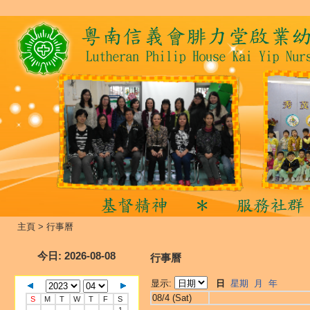
主頁
>
行事曆
今日
: 2026-08-08
行事曆
显示:
日
星期
月
年
08/4 (Sat)
S
M
T
W
T
F
S