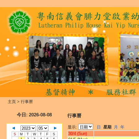
主頁
>
行事曆
今日
: 2026-08-08
行事曆
显示:
日
星期
月
年
30/4 (Sun)
S
M
T
W
T
F
S