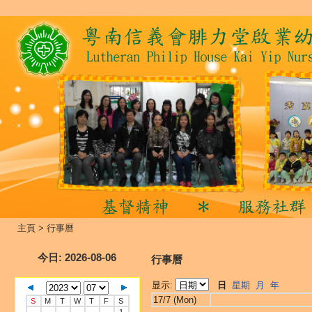
主頁
>
行事曆
今日
: 2026-08-06
行事曆
显示:
日
星期
月
年
17/7 (Mon)
S
M
T
W
T
F
S