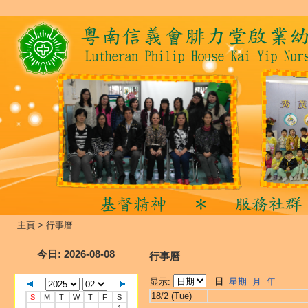
主頁
>
行事曆
今日
: 2026-08-08
行事曆
显示:
日
星期
月
年
18/2 (Tue)
S
M
T
W
T
F
S