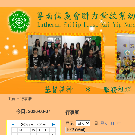
主頁
>
行事曆
今日
: 2026-08-07
行事曆
显示:
日
星期
月
年
19/2 (Wed)
S
M
T
W
T
F
S