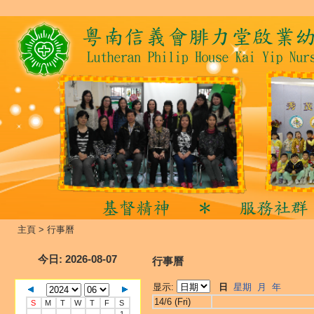
主頁
>
行事曆
今日
: 2026-08-07
行事曆
显示:
日
星期
月
年
14/6 (Fri)
S
M
T
W
T
F
S