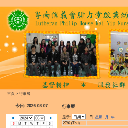
主頁
>
行事曆
今日
: 2026-08-07
行事曆
显示:
日
星期
月
年
27/6 (Thu)
S
M
T
W
T
F
S