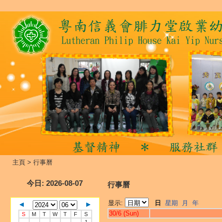
主頁
>
行事曆
今日
: 2026-08-07
行事曆
显示:
日
星期
月
年
30/6 (Sun)
S
M
T
W
T
F
S