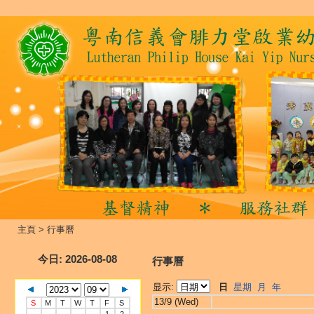
主頁
>
行事曆
今日
: 2026-08-08
行事曆
显示:
日
星期
月
年
13/9 (Wed)
S
M
T
W
T
F
S