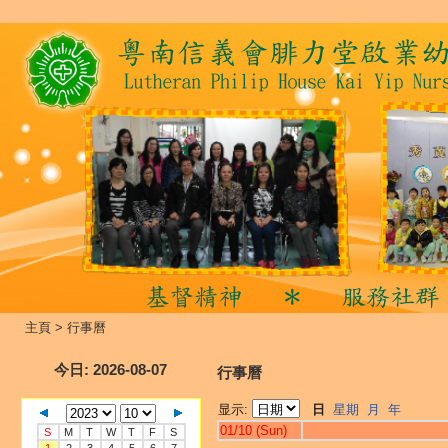
主頁
>
行事曆
今日
: 2026-08-07
行事曆
显示:
日
星期
月
年
01/10 (Sun)
S
M
T
W
T
F
S