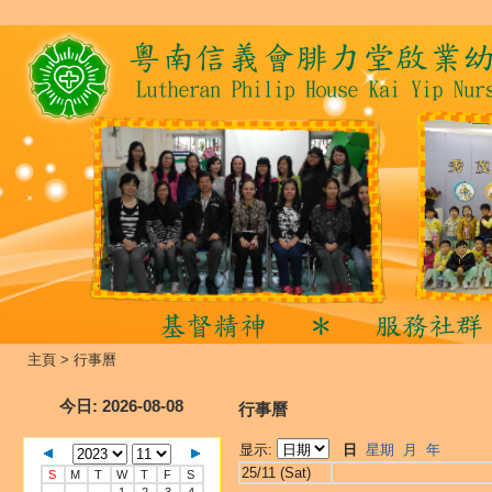
主頁
>
行事曆
今日
: 2026-08-08
行事曆
显示:
日
星期
月
年
25/11 (Sat)
S
M
T
W
T
F
S