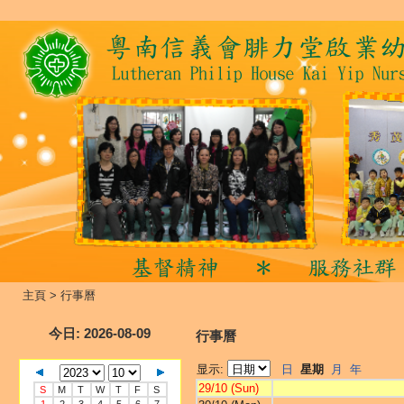
主頁
>
行事曆
今日
: 2026-08-09
行事曆
显示:
日
星期
月
年
29/10 (Sun)
S
M
T
W
T
F
S