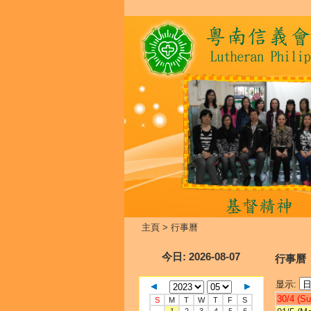
主頁
>
行事曆
今日
: 2026-08-07
行事曆
显示:
30/4 (Su
S
M
T
W
T
F
S