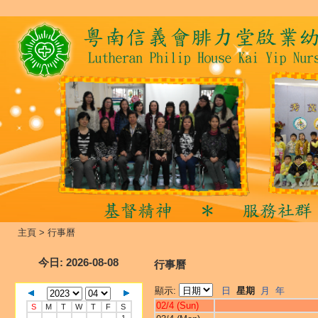
主頁
>
行事曆
今日
: 2026-08-08
行事曆
顯示:
日
星期
月
年
02/4 (Sun)
S
M
T
W
T
F
S