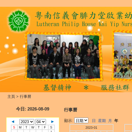
主頁
>
行事曆
今日
: 2026-08-09
行事曆
顯示:
日
星期
月
年
S
M
T
W
T
F
S
2023-01