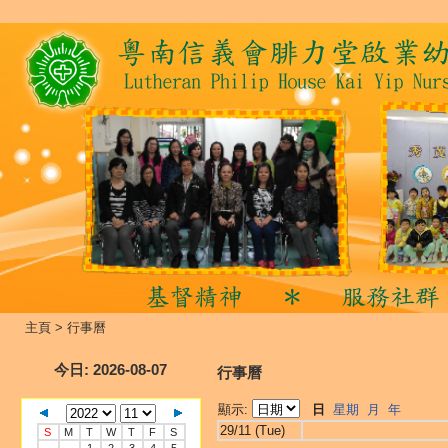
主頁
>
行事曆
今日
: 2026-08-07
行事曆
顯示:
日
星期
月
年
29/11 (Tue)
S
M
T
W
T
F
S