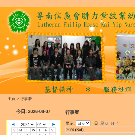
主頁
>
行事曆
今日
: 2026-08-07
行事曆
显示:
日
星期
月
年
20/4 (Sat)
S
M
T
W
T
F
S