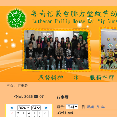
主頁
>
行事曆
今日
: 2026-08-07
行事曆
显示:
日
星期
月
年
23/4 (Tue)
S
M
T
W
T
F
S