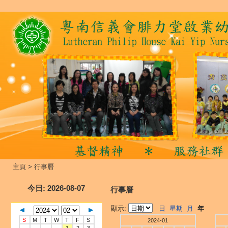
主頁
>
行事曆
今日
: 2026-08-07
行事曆
顯示:
日
星期
月
年
S
M
T
W
T
F
S
2024-01