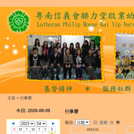
主頁
>
行事曆
今日
: 2026-08-09
行事曆
顯示:
日
星期
月
年
S
M
T
W
T
F
S
2023-01