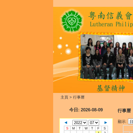
主頁
>
行事曆
今日
: 2026-08-09
行事曆
顯示:
S
M
T
W
T
F
S