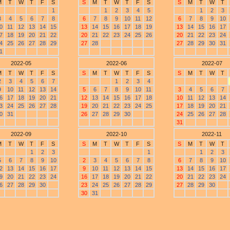
M
T
W
T
F
S
S
M
T
W
T
F
S
S
M
T
W
T
1
1
2
3
4
5
1
2
3
3
4
5
6
7
8
6
7
8
9
10
11
12
6
7
8
9
10
0
11
12
13
14
15
13
14
15
16
17
18
19
13
14
15
16
17
7
18
19
20
21
22
20
21
22
23
24
25
26
20
21
22
23
24
4
25
26
27
28
29
27
28
27
28
29
30
31
1
2022-05
2022-06
2022-07
M
T
W
T
F
S
S
M
T
W
T
F
S
S
M
T
W
T
2
3
4
5
6
7
1
2
3
4
9
10
11
12
13
14
5
6
7
8
9
10
11
3
4
5
6
7
6
17
18
19
20
21
12
13
14
15
16
17
18
10
11
12
13
14
3
24
25
26
27
28
19
20
21
22
23
24
25
17
18
19
20
21
0
31
26
27
28
29
30
24
25
26
27
28
31
2022-09
2022-10
2022-11
M
T
W
T
F
S
S
M
T
W
T
F
S
S
M
T
W
T
1
2
3
1
1
2
3
5
6
7
8
9
10
2
3
4
5
6
7
8
6
7
8
9
10
2
13
14
15
16
17
9
10
11
12
13
14
15
13
14
15
16
17
9
20
21
22
23
24
16
17
18
19
20
21
22
20
21
22
23
24
6
27
28
29
30
23
24
25
26
27
28
29
27
28
29
30
30
31