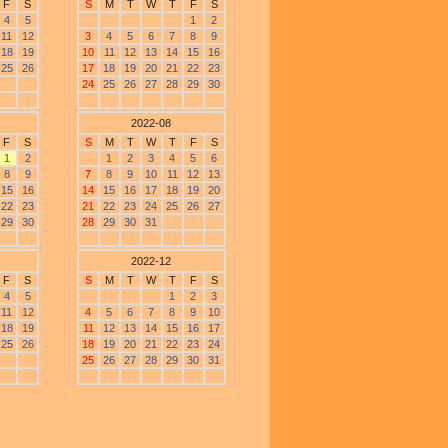
F
S
S
M
T
W
T
F
S
4
5
1
2
11
12
3
4
5
6
7
8
9
18
19
10
11
12
13
14
15
16
25
26
17
18
19
20
21
22
23
24
25
26
27
28
29
30
2022-08
F
S
S
M
T
W
T
F
S
1
2
1
2
3
4
5
6
8
9
7
8
9
10
11
12
13
15
16
14
15
16
17
18
19
20
22
23
21
22
23
24
25
26
27
29
30
28
29
30
31
2022-12
F
S
S
M
T
W
T
F
S
4
5
1
2
3
11
12
4
5
6
7
8
9
10
18
19
11
12
13
14
15
16
17
25
26
18
19
20
21
22
23
24
25
26
27
28
29
30
31