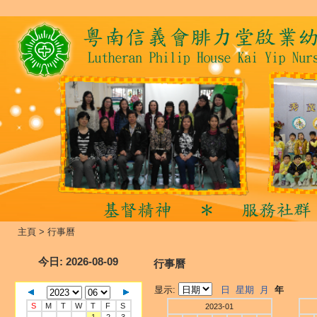
主頁
>
行事曆
今日
: 2026-08-09
行事曆
显示:
日
星期
月
年
S
M
T
W
T
F
S
2023-01